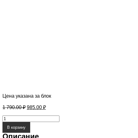
Цена указана за блок
Первоначальная
Текущая
1 790.00
₽
985.00
₽
цена
цена:
составляла
Количество
985.00 ₽.
1
товара
В корзину
Bond
790.00 ₽.
Street
Описание