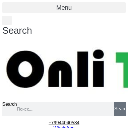
Menu
Search
Search
Searc
+79944040584
WhatsApp