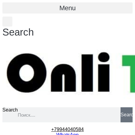
Menu
Search
Search
Searc
+79944040584
WhatsApp