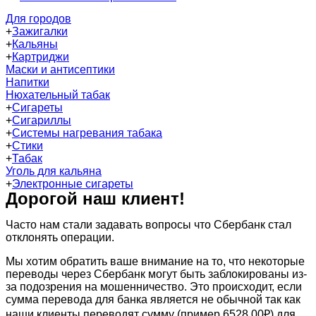
Для городов
+
Зажигалки
+
Кальяны
+
Картриджи
Маски и антисептики
Напитки
Нюхательный табак
+
Сигареты
+
Сигариллы
+
Системы нагревания табака
+
Стики
+
Табак
Уголь для кальяна
+
Электронные сигареты
Дорогой наш клиент!
Часто нам стали задавать вопросы что Сбербанк стал
отклонять операции.
Мы хотим обратить ваше внимание на то, что некоторые
переводы через Сбербанк могут быть заблокированы из-
за подозрения на мошенничество. Это происходит, если
сумма перевода для банка является не обычной так как
наши клиенты переводят сумму (пример 6528.00₽) для