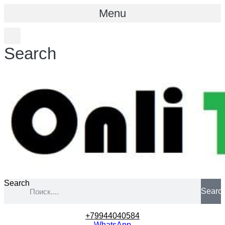
Menu
Search
Search
Searc
+79944040584
WhatsApp