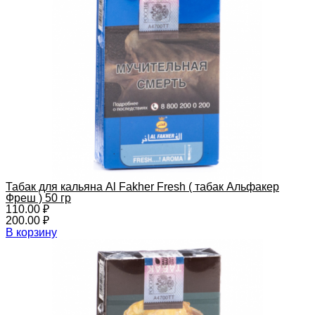
Табак для кальяна Al Fakher Fresh ( табак Альфакер
Фреш ) 50 гр
110.00
₽
200.00
₽
В корзину