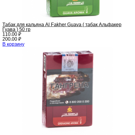
Табак для кальяна Al Fakher Guava ( табак Альфакер
Гуава ) 50 гр
110.00
₽
200.00
₽
В корзину