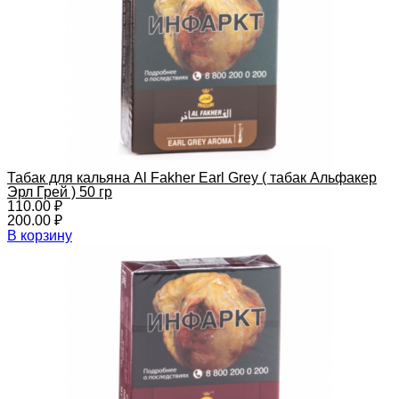
Табак для кальяна Al Fakher Earl Grey ( табак Альфакер
Эрл Грей ) 50 гр
110.00
₽
200.00
₽
В корзину