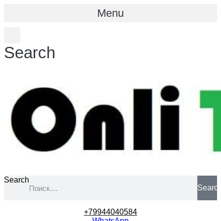
Menu
Search
Search
Searc
+79944040584
WhatsApp