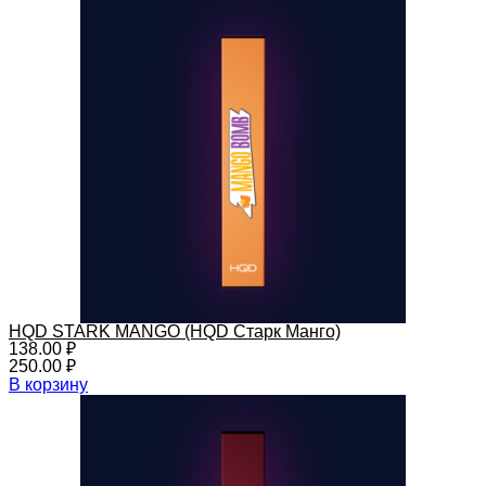
HQD STARK MANGO (HQD Старк Манго)
138.00
₽
250.00
₽
В корзину