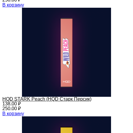
В корзину
HQD STARK Peach (HQD Старк Персик)
138.00
₽
250.00
₽
В корзину