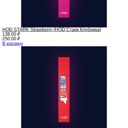
HQD STARK Strawberry (HQD Старк Клубника)
138.00
₽
250.00
₽
В корзину