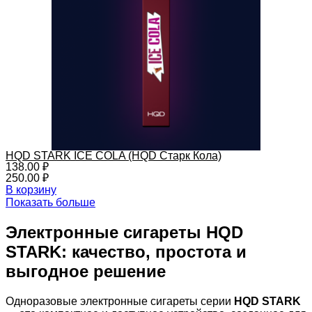
HQD STARK ICE COLA (HQD Старк Кола)
138.00
₽
250.00
₽
В корзину
Показать больше
Электронные сигареты HQD
STARK: качество, простота и
выгодное решение
Одноразовые электронные сигареты серии
HQD STARK