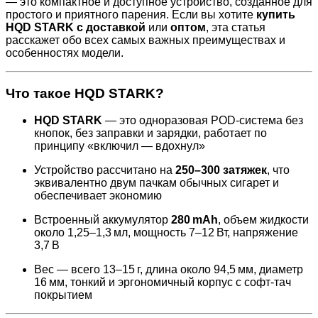
— это компактное и доступное устройство, созданное для
простого и приятного парения. Если вы хотите
купить
HQD STARK с доставкой
или
оптом
, эта статья
расскажет обо всех самых важных преимуществах и
особенностях модели.
Что такое HQD STARK?
HQD STARK
— это одноразовая POD-система без
кнопок, без заправки и зарядки, работает по
принципу «включил — вдохнул»
Устройство рассчитано на
250–300 затяжек
, что
эквивалентно двум пачкам обычных сигарет и
обеспечивает экономию
Встроенный аккумулятор
280 mAh
, объем жидкости
около 1,25–1,3 мл, мощность 7–12 Вт, напряжение
3,7 В
Вес — всего 13–15 г, длина около 94,5 мм, диаметр
16 мм, тонкий и эргономичный корпус с софт-тач
покрытием