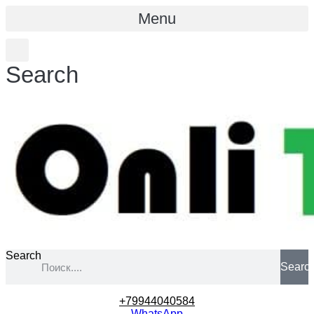
Menu
Search
Search
Searc
+79944040584
WhatsApp