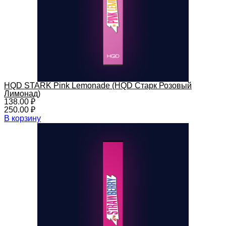
HQD STARK Pink Lemonade (HQD Старк Розовый
Лимонад)
138.00
₽
250.00
₽
В корзину