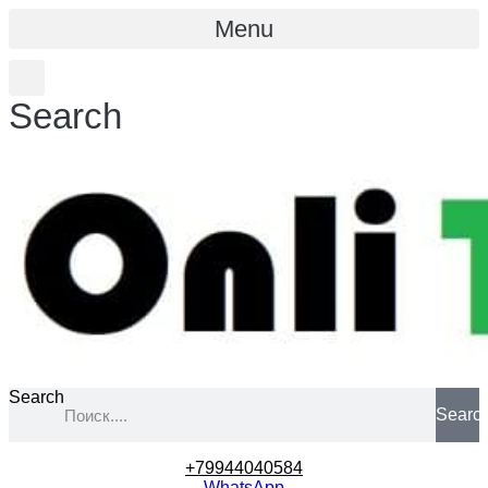
Menu
Search
Search
Searc
+79944040584
WhatsApp