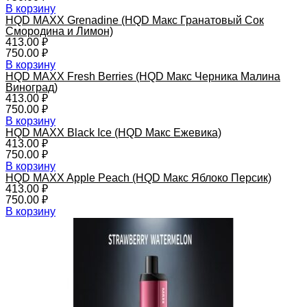
В корзину
HQD MAXX Grenadine (HQD Макс Гранатовый Сок
Смородина и Лимон)
413.00
₽
750.00
₽
В корзину
HQD MAXX Fresh Berries (HQD Макс Черника Малина
Виноград)
413.00
₽
750.00
₽
В корзину
HQD MAXX Black Ice (HQD Макс Ежевика)
413.00
₽
750.00
₽
В корзину
HQD MAXX Apple Peach (HQD Макс Яблоко Персик)
413.00
₽
750.00
₽
В корзину