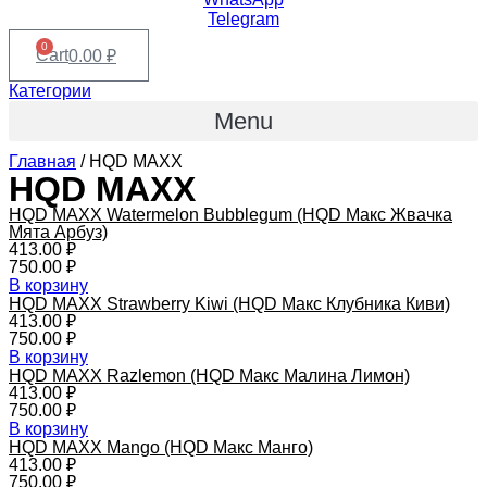
Telegram
0
Cart
0.00
₽
Категории
Menu
Главная
/ HQD MAXX
HQD MAXX
HQD MAXX Watermelon Bubblegum (HQD Макс Жвачка
Мята Арбуз)
413.00
₽
750.00
₽
В корзину
HQD MAXX Strawberry Kiwi (HQD Макс Клубника Киви)
413.00
₽
750.00
₽
В корзину
HQD MAXX Razlemon (HQD Макс Малина Лимон)
413.00
₽
750.00
₽
В корзину
HQD MAXX Mango (HQD Макс Манго)
413.00
₽
750.00
₽