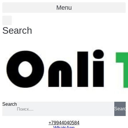
Menu
Search
Search
Searc
+79944040584
WhatsApp