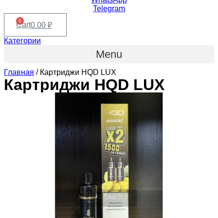
Telegram
0
Cart
0.00
₽
Категории
Menu
Главная
/ Картриджи HQD LUX
Картриджи HQD LUX