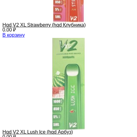
Hqd V2 XL Strawberry (hqd Клубника)
0.00
₽
В корзину
Hqd V2 XL Lush Ice (hqd Арбуз)
0.00
₽