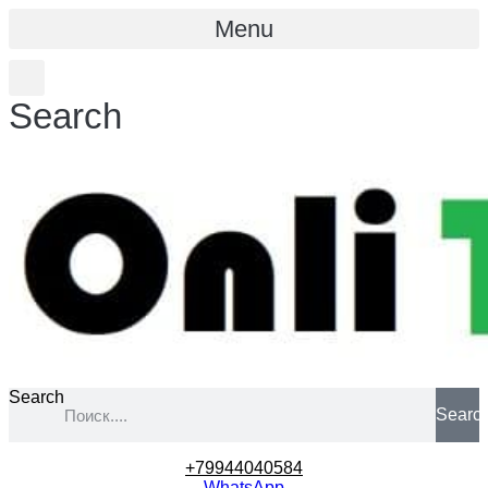
Menu
Search
Search
Searc
+79944040584
WhatsApp