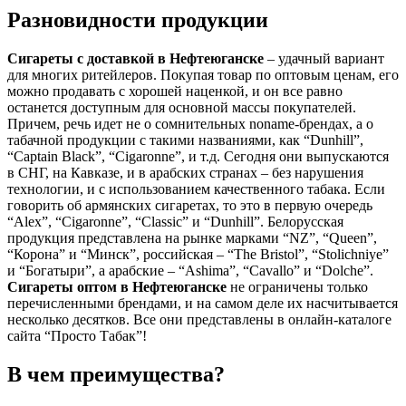
Разновидности продукции
Сигареты с доставкой в
Нефтеюганске
– удачный вариант
для многих ритейлеров. Покупая товар по оптовым ценам, его
можно продавать с хорошей наценкой, и он все равно
останется доступным для основной массы покупателей.
Причем, речь идет не о сомнительных noname-брендах, а о
табачной продукции с такими названиями, как “Dunhill”,
“Captain Black”, “Cigaronne”, и т.д. Сегодня они выпускаются
в СНГ, на Кавказе, и в арабских странах – без нарушения
технологии, и с использованием качественного табака. Если
говорить об армянских сигаретах, то это в первую очередь
“Alex”, “Cigaronne”, “Classic” и “Dunhill”. Белорусская
продукция представлена на рынке марками “NZ”, “Queen”,
“Корона” и “Минск”, российская – “The Bristol”, “Stolichniye”
и “Богатыри”, а арабские – “Ashima”, “Cavallo” и “Dolche”.
Сигареты оптом в
Нефтеюганске
не ограничены только
перечисленными брендами, и на самом деле их насчитывается
несколько десятков. Все они представлены в онлайн-каталоге
сайта “Просто Табак”!
В чем преимущества?