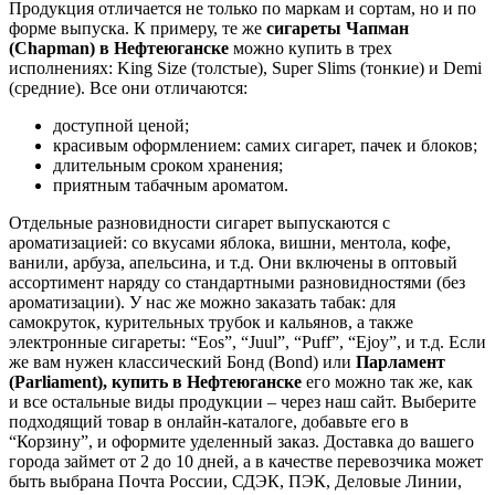
Продукция отличается не только по маркам и сортам, но и по
форме выпуска. К примеру, те же
сигареты Чапман
(Chapman) в
Нефтеюганске
можно купить в трех
исполнениях: King Size (толстые), Super Slims (тонкие) и Demi
(средние). Все они отличаются:
доступной ценой;
красивым оформлением: самих сигарет, пачек и блоков;
длительным сроком хранения;
приятным табачным ароматом.
Отдельные разновидности сигарет выпускаются с
ароматизацией: со вкусами яблока, вишни, ментола, кофе,
ванили, арбуза, апельсина, и т.д. Они включены в оптовый
ассортимент наряду со стандартными разновидностями (без
ароматизации). У нас же можно заказать табак: для
самокруток, курительных трубок и кальянов, а также
электронные сигареты: “Eos”, “Juul”, “Puff”, “Ejoy”, и т.д. Если
же вам нужен классический Бонд (Bond) или
Парламент
(Parliament), купить в
Нефтеюганске
его можно так же, как
и все остальные виды продукции – через наш сайт. Выберите
подходящий товар в онлайн-каталоге, добавьте его в
“Корзину”, и оформите уделенный заказ. Доставка до вашего
города займет от 2 до 10 дней, а в качестве перевозчика может
быть выбрана Почта России, СДЭК, ПЭК, Деловые Линии,