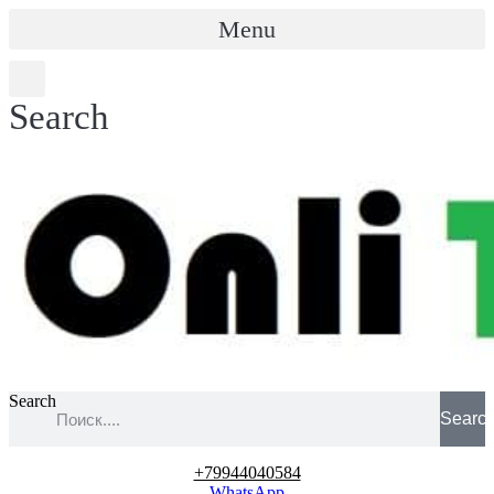
Menu
Search
Search
Searc
+79944040584
WhatsApp