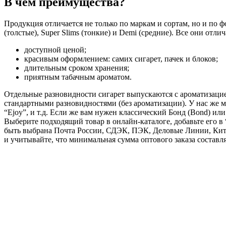
В чем преимущества?
Продукция отличается не только по маркам и сортам, но и по ф
(толстые), Super Slims (тонкие) и Demi (средние). Все они отли
доступной ценой;
красивым оформлением: самих сигарет, пачек и блоков;
длительным сроком хранения;
приятным табачным ароматом.
Отдельные разновидности сигарет выпускаются с ароматизацией:
стандартными разновидностями (без ароматизации). У нас же мож
“Ejoy”, и т.д. Если же вам нужен классический Бонд (Bond) ил
Выберите подходящий товар в онлайн-каталоге, добавьте его в 
быть выбрана Почта России, СДЭК, ПЭК, Деловые Линии, Кит,
и учитывайте, что минимальная сумма оптового заказа составля