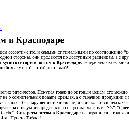
не
ом в
Краснодаре
йшем ассортименте, и самыми оптимальными по соотношению “це
одной стороны, они продаются по доступным расценкам, а с др
ы
купить сигареты оптом в
Краснодаре
, теперь необязательно
по безналу и с быстрой доставкой!
ногих ритейлеров. Покупая товар по оптовым ценам, его можно п
не о сомнительных noname-брендах, а о табачной продукции с так
х странах – без нарушения технологии, и с использованием качес
Белорусская продукция представлена на рынке марками “NZ”, “Queen
“Dolche”.
Сигареты оптом в
Краснодаре
не ограничены только 
айта “Просто Табак”!