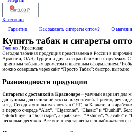
Telegram
0
Cart
0.00
₽
Категории
Гарантии
Как заказать сигареты оптом?
О магази
Купить табак и сигареты опт
Главная
/ Краснодар
Сегодня табачная продукция представлена в России в широча
Армении, ОАЭ, Турции и других стран ближнего зарубежья. С 
приятным табачным ароматом и красивым оформлением. Чтоб
можно совершать через сайт “Просто Табак”: быстро, выгодно, 
Разновидности продукции
Сигареты с доставкой в
Краснодаре
– удачный вариант для м
доступным для основной массы покупателей. Причем, речь идет 
и т.д. Сегодня они выпускаются в СНГ, на Кавказе, и в арабски
в первую очередь “Alex”, “Cigaronne”, “Classic” и “Dunhill”. 
“Stolichniye” и “Богатыри”, а арабские – “Ashima”, “Cavallo” и 
несколько десятков. Все они представлены в онлайн-каталоге с