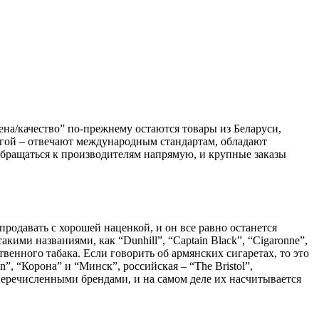
на/качество” по-прежнему остаются товары из Беларуси,
угой – отвечают международным стандартам, обладают
 обращаться к производителям напрямую, и крупные заказы
родавать с хорошей наценкой, и он все равно останется
ими названиями, как “Dunhill”, “Captain Black”, “Cigaronne”,
твенного табака. Если говорить об армянских сигаретах, то это
”, “Корона” и “Минск”, российская – “The Bristol”,
перечисленными брендами, и на самом деле их насчитывается