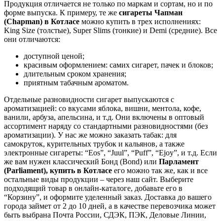
Продукция отличается не только по маркам и сортам, но и по
форме выпуска. К примеру, те же
сигареты Чапман
(Chapman) в
Котласе
можно купить в трех исполнениях:
King Size (толстые), Super Slims (тонкие) и Demi (средние). Все
они отличаются:
доступной ценой;
красивым оформлением: самих сигарет, пачек и блоков;
длительным сроком хранения;
приятным табачным ароматом.
Отдельные разновидности сигарет выпускаются с
ароматизацией: со вкусами яблока, вишни, ментола, кофе,
ванили, арбуза, апельсина, и т.д. Они включены в оптовый
ассортимент наряду со стандартными разновидностями (без
ароматизации). У нас же можно заказать табак: для
самокруток, курительных трубок и кальянов, а также
электронные сигареты: “Eos”, “Juul”, “Puff”, “Ejoy”, и т.д. Если
же вам нужен классический Бонд (Bond) или
Парламент
(Parliament), купить в
Котласе
его можно так же, как и все
остальные виды продукции – через наш сайт. Выберите
подходящий товар в онлайн-каталоге, добавьте его в
“Корзину”, и оформите уделенный заказ. Доставка до вашего
города займет от 2 до 10 дней, а в качестве перевозчика может
быть выбрана Почта России, СДЭК, ПЭК, Деловые Линии,