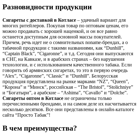
Разновидности продукции
Сигареты с доставкой в
Котласе
– удачный вариант для
многих ритейлеров. Покупая товар по оптовым ценам, его
можно продавать с хорошей наценкой, и он все равно
останется доступным для основной массы покупателей.
Причем, речь идет не о сомнительных noname-брендах, а о
табачной продукции с такими названиями, как “Dunhill”,
“Captain Black”, “Cigaronne”, и т.д. Сегодня они выпускаются
в СНГ, на Кавказе, и в арабских странах – без нарушения
технологии, и с использованием качественного табака. Если
говорить об армянских сигаретах, то это в первую очередь
“Alex”, “Cigaronne”, “Classic” и “Dunhill”. Белорусская
продукция представлена на рынке марками “NZ”, “Queen”,
“Корона” и “Минск”, российская – “The Bristol”, “Stolichniye”
и “Богатыри”, а арабские – “Ashima”, “Cavallo” и “Dolche”.
Сигареты оптом в
Котласе
не ограничены только
перечисленными брендами, и на самом деле их насчитывается
несколько десятков. Все они представлены в онлайн-каталоге
сайта “Просто Табак”!
В чем преимущества?