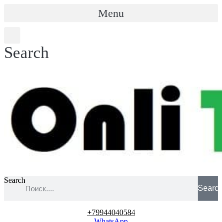
Menu
Search
Search
Searc
+79944040584
WhatsApp