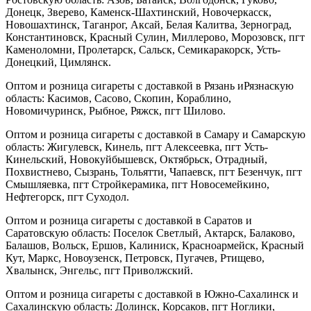
Донецк, Зверево, Каменск-Шахтинский, Новочеркасск,
Новошахтинск, Таганрог, Аксай, Белая Калитва, Зерноград,
Константиновск, Красный Сулин, Миллерово, Морозовск, пгт
Каменоломни, Пролетарск, Сальск, Семикаракорск, Усть-
Донецкий, Цимлянск.
Оптом и розница сигареты с доставкой в Рязань иРязнаскую
область: Касимов, Сасово, Скопин, Кораблино,
Новомичуринск, Рыбное, Ряжск, пгт Шилово.
Оптом и розница сигареты с доставкой в Самару и Самарскую
область: Жигулевск, Кинель, пгт Алексеевка, пгт Усть-
Кинельский, Новокуйбышевск, Октябрьск, Отрадный,
Похвистнево, Сызрань, Тольятти, Чапаевск, пгт Безенчук, пгт
Смышляевка, пгт Стройкерамика, пгт Новосемейкино,
Нефтегорск, пгт Суходол.
Оптом и розница сигареты с доставкой в Саратов и
Саратовскую область: Поселок Светлый, Актарск, Балаково,
Балашов, Вольск, Ершов, Калиниск, Красноармейск, Красный
Кут, Маркс, Новоузенск, Петровск, Пугачев, Ртищево,
Хвалынск, Энгельс, пгт Приволжский.
Оптом и розница сигареты с доставкой в Южно-Сахалинск и
Сахалинскую область: Долинск, Корсаков, пгт Ноглики,