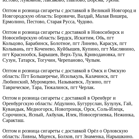
Оптом и розница сигареты с доставкой в Великий Новгород и
Новгородскую область: Боровичи, Валдай, Малая Вишера,
Ермолино, Пестово, Старая Русса, Чудово.
Оптом и розница сигареты с доставкой в Новосибирск и
Новосибирскую область: Бердск, Искитим, Обь, пгт
Кольцово, Барабинск, Болотное, пгт Линево, Карасук, пгт
Колывань, пгт Коченево, Куйбышев, Купино, пгт Маслянино,
пгт Краснообск, Барышев, Верх-Тула, Криводановка, пгт
Сузун, Татарск, Тогучин, Черепаново, Чулым.
Оптом и розница сигареты с доставкой в Омск и Омскую
область: Пгт Большеречье, Исилькуль, Калачинск, пгт
Любинский, Муромцево, Называевск, Лузино, пгт
Таврическое, Тара, Тюкалинск, пгт Черлак.
Оптом и розница сигареты с доставкой в Оренбург и
Оренбургскую область: Абдулино, Бугуруслан, Бузулук, Гай,
Кувандык, Медногорск, Новотроицк, Орск, Соль-Илецк,
Сорочинск, Ясный, Акбулак, Илек, Новосергиевка, Нежинка,
Саракташ.
Оптом и розница сигареты с доставкой Орёл о Орловскую
область: Ливны, Мценск, Болхов, пгт Знаменка, Нарышкино.