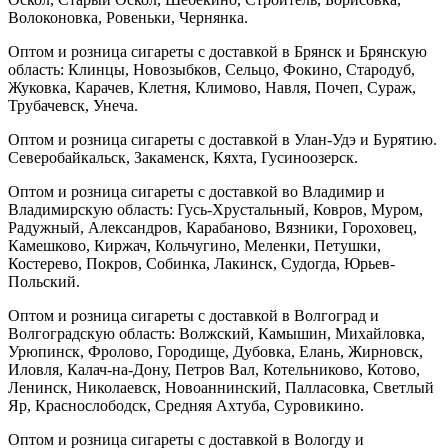
Волоконовка, Ровеньки, Чернянка.
Оптом и розница сигареты с доставкой в Брянск и Брянскую
область: Клинцы, Новозыбков, Сельцо, Фокино, Стародуб,
Жуковка, Карачев, Клетня, Климово, Навля, Почеп, Сураж,
Трубачевск, Унеча.
Оптом и розница сигареты с доставкой в Улан-Удэ и Бурятию.
Северобайкальск, Закаменск, Кяхта, Гусиноозерск.
Оптом и розница сигареты с доставкой во Владимир и
Владимирскую область: Гусь-Хрустальный, Ковров, Муром,
Радужный, Александров, Карабаново, Вязники, Гороховец,
Камешково, Киржач, Кольчугино, Меленки, Петушки,
Костерево, Покров, Собинка, Лакинск, Судогда, Юрьев-
Польский.
Оптом и розница сигареты с доставкой в Волгоград и
Волгоградскую область: Волжский, Камышин, Михайловка,
Урюпинск, Фролово, Городище, Дубовка, Елань, Жирновск,
Иловля, Калач-на-Дону, Петров Вал, Котельниково, Котово,
Ленинск, Николаевск, Новоаннинский, Палласовка, Светлый
Яр, Краснослободск, Средняя Ахтуба, Суровикино.
Оптом и розница сигареты с доставкой в Вологду и