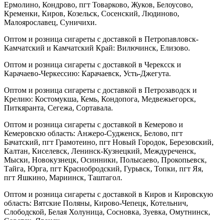
Ермолино, Кондрово, пгт Товарково, Жуков, Белоусово,
Кременки, Киров, Козельск, Сосенский, Людиново,
Малоярославец, Суничихи.
Оптом и розница сигареты с доставкой в Петропавловск-
Камчатский и Камчатский Край: Вилючинск, Елизово.
Оптом и розница сигареты с доставкой в Черексск и
Карачаево-Черкессию: Карачаевск, Усть-Джегута.
Оптом и розница сигареты с доставкой в Петрозаводск и
Крелию: Костомукша, Кемь, Кондопога, Медвежьегорск,
Питкяранта, Сегежа, Сортавала.
Оптом и розница сигареты с доставкой в Кемерово и
Кемеровскю область: Анжеро-Судженск, Белово, пгт
Бачатский, пгт Грамотеино, пгт Новый Городок, Березовский,
Калтан, Киселевск, Ленинск-Кузнецкий, Междуреченск,
Мыски, Новокузнецк, Осинники, Полысаево, Прокопьевск,
Тайга, Юрга, пгт Краснобродский, Гурьвск, Топки, пгт Яя,
пгт Яшкино, Мариинск, Таштагол.
Оптом и розница сигареты с доставкой в Киров и Кировскую
область: Вятские Поляны, Кирово-Чепецк, Котельнич,
Слободской, Белая Холуница, Сосновка, Зуевка, Омутнинск,