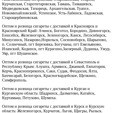
Курчанская, Старотитаровская, Тамань, Тимашевск,
Медведковская, Тихорецк, Архангельская, Туапсе,
Новомихайловский, Успенское, Усть-Лабинск, Ладожская,
Старощербиновская.
Оптом и розница сигареты с доставкой в Красноярск и
Красноярский Край: Ачинск, Боготол, Бородино, Дивногорск,
Енисейск, Железногорск, Зеленогорск, Канск, Лесосибирск,
Минусинск, Назарово,Норильск, Сосновоборск, Шарыпово,
п. Солнечный, пгт Березовка, Богучаны, пгт Емельяново,
Иланский, Кодинск, пгт Курагино,Заозерный, Дудинка, Ужур,
Уяр, пгт Шушенское.
Оптом и розница сигареты с доставкой в Севастополь и
Республику Крым: Алушта, Армянск, Джанкой, Евпатория,
Керчь, Красноперекопск, Саки, Судак, Феодосия, Ялта,
Бахчисарай, Белогорск, Красногвардейское, Щелкино,
Симферополь.
Оптом и розница сигареты с доставкой в Курган и
Курганскую область: Шадринск, Далматово, Катайск,
Куртамыш, Петухово, Шумиха.
Оптом и розница сигареты с доставкой в Курск и Курскую
область: Железногорск, Курчатов, Льгов, Щигры, Рыльск.