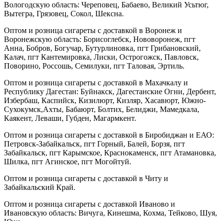
Вологодскую область: Череповец, Бабаево, Великий Усьтюг,
Вытегра, Грязовец, Сокол, Шексна.
Оптом и розница сигареты с доставкой в Воронеж и
Воронежскую область: Борисоглебск, Нововоронеж, пгт
Анна, Бобров, Богучар, Бутурлиновка, пгт Грибановский,
Калач, пгт Кантемировка, Лиски, Острогожск, Павловск,
Поворино, Россошь, Семилуки, пгт Таловая, Эртиль.
Оптом и розница сигареты с доставкой в Махачкалу и
Республику Дагестан: Буйнакск, Дагестанские Огни, Дербент,
Избербаш, Каспийск, Кизилюрт, Кизляр, Хасавюрт, Южно-
Сухокумск,Ахты, Бабаюрт, Болтих, Белиджи, Мамедкала,
Каякент, Леваши, Губден, Магармкент.
Оптом и розница сигареты с доставкой в Биробиджан и ЕАО:
Петровск-Забайкальск, пгт Горный, Балей, Борзя, пгт
Забайкальск, пгт Карымское, Краснокаменск, пгт Атамановка,
Шилка, пгт Агинское, пгт Могойтуй.
Оптом и розница сигареты с доставкой в Читу и
Забайкальский Край.
Оптом и розница сигареты с доставкой Иваново и
Ивановскую область: Вичуга, Кинешма, Кохма, Тейково, Шуя,