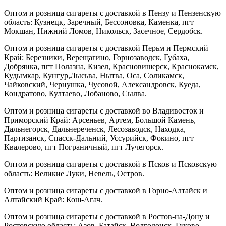
Оптом и розница сигареты с доставкой в Пензу и Пензенскую
область: Кузнецк, Заречный, Бессоновка, Каменка, пгт
Мокшан, Нижний Ломов, Никольск, Засечное, Сердобск.
Оптом и розница сигареты с доставкой Перьм и Пермский
Край: Березники, Верещагино, Горнозаводск, Губаха,
Добрянка, пгт Полазна, Кизел, Красновишерск, Краснокамск,
Кудымкар, Кунгур,Лысьва, Нытва, Оса, Соликамск,
Чайковский, Чернушка, Чусовой, Александровск, Куеда,
Кондратово, Култаево, Лобаново, Сылва.
Оптом и розница сигареты с доставкой во Владивосток и
Приморский Край: Арсеньев, Артем, Большой Камень,
Дальнегорск, Дальнереченск, Лесозаводск, Находка,
Партизанск, Спасск-Дальний, Уссурийск, Фокино, пгт
Квалерово, пгт Пограничный, пгт Лучегорск.
Оптом и розница сигареты с доставкой в Псков и Псковскую
область: Великие Луки, Невель, Остров.
Оптом и розница сигареты с доставкой в Горно-Алтайск и
Алтайский Край: Кош-Агач.
Оптом и розница сигареты с доставкой в Ростов-на-Дону и
Ростовскую область: Азов, Батайск, Волгодонск, Гуково,