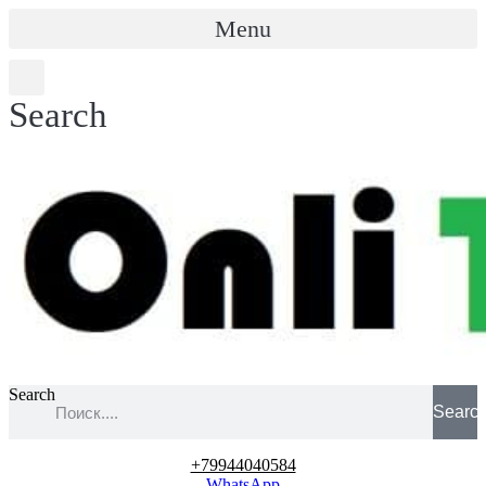
Menu
Search
Search
Searc
+79944040584
WhatsApp