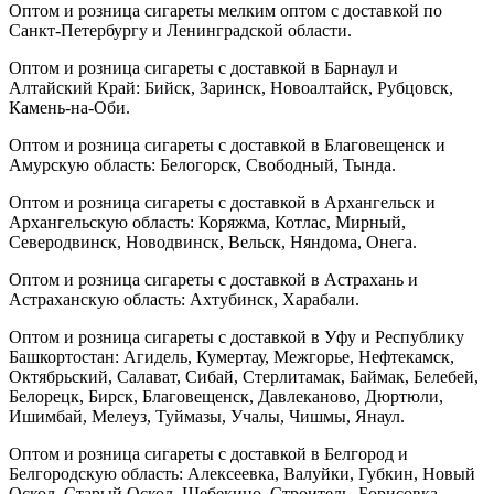
Оптом и розница сигареты мелким оптом с доставкой по
Санкт-Петербургу и Ленинградской области.
Оптом и розница сигареты с доставкой в Барнаул и
Алтайский Край: Бийск, Заринск, Новоалтайск, Рубцовск,
Камень-на-Оби.
Оптом и розница сигареты с доставкой в Благовещенск и
Амурскую область: Белогорск, Свободный, Тында.
Оптом и розница сигареты с доставкой в Архангельск и
Архангельскую область: Коряжма, Котлас, Мирный,
Северодвинск, Новодвинск, Вельск, Няндома, Онега.
Оптом и розница сигареты с доставкой в Астрахань и
Астраханскую область: Ахтубинск, Харабали.
Оптом и розница сигареты с доставкой в Уфу и Республику
Башкортостан: Агидель, Кумертау, Межгорье, Нефтекамск,
Октябрьский, Салават, Сибай, Стерлитамак, Баймак, Белебей,
Белорецк, Бирск, Благовещенск, Давлеканово, Дюртюли,
Ишимбай, Мелеуз, Туймазы, Учалы, Чишмы, Янаул.
Оптом и розница сигареты с доставкой в Белгород и
Белгородскую область: Алексеевка, Валуйки, Губкин, Новый
Оскол, Старый Оскол, Шебекино, Строитель, Борисовка,