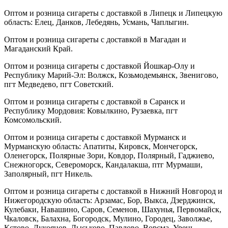
Оптом и розница сигареты с доставкой в Липецк и Липецкую
область: Елец, Данков, Лебедянь, Усмань, Чаплыгин.
Оптом и розница сигареты с доставкой в Магадан и
Магаданский Край.
Оптом и розница сигареты с доставкой Йошкар-Олу и
Республику Марий-Эл: Волжск, Козьмодемьянск, Звенигово,
пгт Медведево, пгт Советский.
Оптом и розница сигареты с доставкой в Саранск и
Республику Мордовия: Ковылкино, Рузаевка, пгт
Комсомольский.
Оптом и розница сигареты с доставкой Мурманск и
Мурманскую область: Апатиты, Кировск, Мончегорск,
Оленегорск, Полярные Зори, Ковдор, Полярный, Гаджиево,
Снежногорск, Североморск, Кандалакша, птг Мурмаши,
Заполярный, пгт Никель.
Оптом и розница сигареты с доставкой в Нижний Новгород и
Нижегородскую область: Арзамас, Бор, Выкса, Дзерджинск,
Кулебаки, Навашино, Саров, Семенов, Шахунья, Первомайск,
Чкаловск, Балахна, Богородск, Мулино, Городец, Заволжье,
Кстово, Лукоянов, Лыськово, Павлово, Ворсма, Урень.