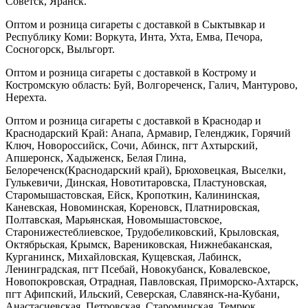
Советск, Яранск.
Оптом и розница сигареты с доставкой в Сыктывкар и
Республику Коми: Воркута, Инта, Ухта, Емва, Печора,
Сосногорск, Выльгорт.
Оптом и розница сигареты с доставкой в Кострому и
Костромскую область: Буй, Волгореченск, Галич, Мантурово,
Нерехта.
Оптом и розница сигареты с доставкой в Краснодар и
Краснодарский Край: Анапа, Армавир, Геленджик, Горячий
Ключ, Новороссийск, Сочи, Абинск, пгт Ахтырский,
Апшеронск, Хадыженск, Белая Глина,
Белореченск(Краснодарский край), Брюховецкая, Выселки,
Гулькевичи, Динская, Новотитаровска, Пластуновская,
Старомышастовская, Ейск, Кропоткин, Калининская,
Каневская, Новоминская, Кореновск, Платнировская,
Полтавская, Марьянская, Новомышастовское,
Старонижестеблиевское, Трудобеликовский, Крыловская,
Октябрьская, Крымск, Варениковская, Нижнебаканская,
Курганинск, Михайловская, Кущевская, Лабинск,
Ленинградская, пгт Псебай, Новокубанск, Ковалевское,
Новопокровская, Отрадная, Павловская, Приморско-Ахтарск,
пгт Афипский, Ильский, Северская, Славянск-на-Кубани,
Анастасиевская, Петровская, Староминская, Темрюк,