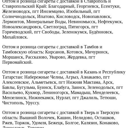
Оптом и розница сигареты с доставкой в Ставрополь и
Ставропольский Край: Благодарный, Георгиевск, Есентуки,
Железноводск, пгт Иноземцево, Изобильный, пгт
Солнечнодольск, Ипатово, Кисловодск, Новопавловск,
Лермонтов, Минеральные Воды, Невиномысск, Нефтекумск,
Новоалександровск, Светлоград, Пятигорск, пгт
Горячеводский, пгт Свободы, Зеленокумск, Будённовск,
Михайловск.
Оптом и розница сигареты с доставкой в Тамбов и
Тамбовскую область: Кирсанов, Котовск, Мичуринск,
Моршанск, Рассказово, Уварово, Жердевка, пгт
Первомайский.
Оптом и розница сигареты с доставкой в Казань и Республику
Татарстан: Набережные Челны, Агрыз, Азнакаево, пгт
Алексеевское, Альметьевск, пгт Нижняя Мактама, Арск,
Бавлы, Бугульма, Буинск, Елабуга, Заинск, Зеленодольск, пгт
Васильево, Кукмор, Лениногорск, Мамадыш, Менделеевск,
Мензелинск, Нижнекамск, Нурлат, пгт Джалиль, Тетюши,
Чистополь, Уруссу.
Оптом и розница сигареты с доставкой в Тверь и Тверскую
область: Вышний Волочек, Кашин, Нелидово, Осташков,
Ржев, Торжок, Удомля, Бежецк, Болгое, Калязин, Конаково,
Лихославль, Торопец.