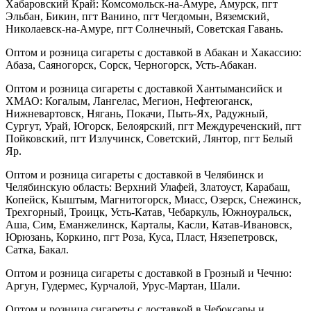
Хабаровский Край: Комсомольск-на-Амуре, Амурск, пгт
Эльбан, Бикин, пгт Ванино, пгт Чегдомын, Вяземский,
Николаевск-на-Амуре, пгт Солнечный, Советская Гавань.
Оптом и розница сигареты с доставкой в Абакан и Хакассию:
Абаза, Саяногорск, Сорск, Черногорск, Усть-Абакан.
Оптом и розница сигареты с доставкой Хантымансийск и
ХМАО: Когалым, Лангелас, Мегион, Нефтеюганск,
Нижневартовск, Нягань, Покачи, Пыть-Ях, Радужный,
Сургут, Урай, Югорск, Белоярский, пгт Междуреченский, пгт
Пойковский, пгт Излучинск, Советский, Лянтор, пгт Белый
Яр.
Оптом и розница сигареты с доставкой в Челябинск и
Челябинскую область: Верхний Улафей, Златоуст, Карабаш,
Копейск, Кыштым, Магнитогорск, Миасс, Озерск, Снежинск,
Трехгорный, Троицк, Усть-Катав, Чебаркуль, Южноуральск,
Аша, Сим, Еманжелинск, Карталы, Касли, Катав-Ивановск,
Юрюзань, Коркино, пгт Роза, Куса, Пласт, Нязепетровск,
Сатка, Бакал.
Оптом и розница сигареты с доставкой в Грозный и Чечню:
Аргун, Гудермес, Курчалой, Урус-Мартан, Шали.
Оптом и розница сигареты с доставкой в Чебоксары и