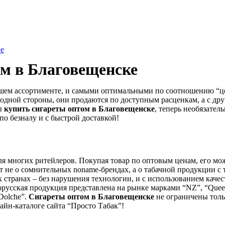
не
ом в
Благовещенске
йшем ассортименте, и самыми оптимальными по соотношению “це
одной стороны, они продаются по доступным расценкам, а с др
ы
купить сигареты оптом в
Благовещенске
, теперь необязате
по безналу и с быстрой доставкой!
ля многих ритейлеров. Покупая товар по оптовым ценам, его мож
не о сомнительных noname-брендах, а о табачной продукции с так
х странах – без нарушения технологии, и с использованием качес
Белорусская продукция представлена на рынке марками “NZ”, “Queen
“Dolche”.
Сигареты оптом в
Благовещенске
не ограничены толь
айн-каталоге сайта “Просто Табак”!