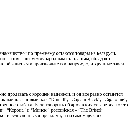
на/качество” по-прежнему остаются товары из Беларуси,
угой – отвечают международным стандартам, обладают
льно обращаться к производителям напрямую, и крупные заказы
но продавать с хорошей наценкой, и он все равно останется
ими названиями, как “Dunhill”, “Captain Black”, “Cigaronne”,
твенного табака. Если говорить об армянских сигаретах, то это
”, “Корона” и “Минск”, российская – “The Bristol”,
ко перечисленными брендами, и на самом деле их