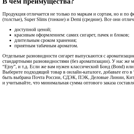
В чем преимущества?
Продукция отличается не только по маркам и сортам, но и по ф
(толстые), Super Slims (тонкие) и Demi (средние). Все они отли
доступной ценой;
красивым оформлением: самих сигарет, пачек и блоков;
длительным сроком хранения;
приятным табачным ароматом.
Отдельные разновидности сигарет выпускаются с ароматизацией:
стандартными разновидностями (без ароматизации). У нас же мож
“Ejoy”, и т.д. Если же вам нужен классический Бонд (Bond) ил
Выберите подходящий товар в онлайн-каталоге, добавьте его в 
быть выбрана Почта России, СДЭК, ПЭК, Деловые Линии, Кит,
и учитывайте, что минимальная сумма оптового заказа составля