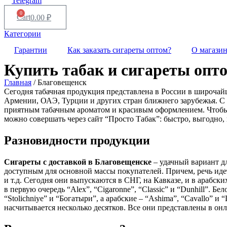
Telegram
0
Cart
0.00
₽
Категории
Гарантии
Как заказать сигареты оптом?
О магази
Купить табак и сигареты опт
Главная
/ Благовещенск
Сегодня табачная продукция представлена в России в широча
Армении, ОАЭ, Турции и других стран ближнего зарубежья. С 
приятным табачным ароматом и красивым оформлением. Чтоб
можно совершать через сайт “Просто Табак”: быстро, выгодно, 
Разновидности продукции
Сигареты с доставкой в
Благовещенске
– удачный вариант д
доступным для основной массы покупателей. Причем, речь идет 
и т.д. Сегодня они выпускаются в СНГ, на Кавказе, и в арабски
в первую очередь “Alex”, “Cigaronne”, “Classic” и “Dunhill”. 
“Stolichniye” и “Богатыри”, а арабские – “Ashima”, “Cavallo” и 
насчитывается несколько десятков. Все они представлены в онл