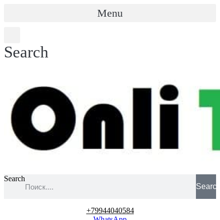
Menu
Search
Search
Searc
+79944040584
WhatsApp