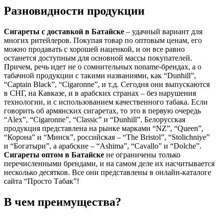
Разновидности продукции
Сигареты с доставкой в
Батайске
– удачный вариант для
многих ритейлеров. Покупая товар по оптовым ценам, его
можно продавать с хорошей наценкой, и он все равно
останется доступным для основной массы покупателей.
Причем, речь идет не о сомнительных noname-брендах, а о
табачной продукции с такими названиями, как “Dunhill”,
“Captain Black”, “Cigaronne”, и т.д. Сегодня они выпускаются
в СНГ, на Кавказе, и в арабских странах – без нарушения
технологии, и с использованием качественного табака. Если
говорить об армянских сигаретах, то это в первую очередь
“Alex”, “Cigaronne”, “Classic” и “Dunhill”. Белорусская
продукция представлена на рынке марками “NZ”, “Queen”,
“Корона” и “Минск”, российская – “The Bristol”, “Stolichniye”
и “Богатыри”, а арабские – “Ashima”, “Cavallo” и “Dolche”.
Сигареты оптом в
Батайске
не ограничены только
перечисленными брендами, и на самом деле их насчитывается
несколько десятков. Все они представлены в онлайн-каталоге
сайта “Просто Табак”!
В чем преимущества?