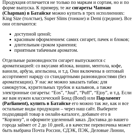
Продукция отличается не только по маркам и сортам, но и по
форме выпуска. К примеру, те же
сигареты Чапман
(Chapman) в
Батайске
можно купить в трех исполнениях:
King Size (толстые), Super Slims (тонкие) и Demi (средние). Все
они отличаются:
доступной ценой;
красивым оформлением: самих сигарет, пачек и блоков;
длительным сроком хранения;
приятным табачным ароматом.
Отдельные разновидности сигарет выпускаются с
ароматизацией: со вкусами яблока, вишни, ментола, кофе,
ванили, арбуза, апельсина, и т.д. Они включены в оптовый
ассортимент наряду со стандартными разновидностями (без
ароматизации). У нас же можно заказать табак: для
самокруток, курительных трубок и кальянов, а также
электронные сигареты: “Eos”, “Juul”, “Puff”, “Ejoy”, и т.д. Если
же вам нужен классический Бонд (Bond) или
Парламент
(Parliament), купить в
Батайске
его можно так же, как и все
остальные виды продукции – через наш сайт. Выберите
подходящий товар в онлайн-каталоге, добавьте его в
“Корзину”, и оформите уделенный заказ. Доставка до вашего
города займет от 2 до 10 дней, а в качестве перевозчика может
быть выбрана Почта России, СДЭК, ПЭК, Деловые Линии,