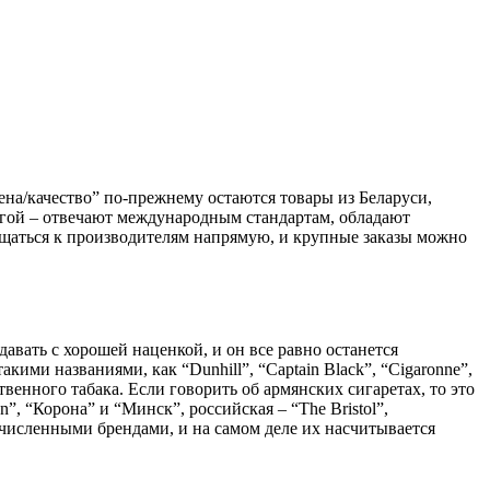
на/качество” по-прежнему остаются товары из Беларуси,
угой – отвечают международным стандартам, обладают
ращаться к производителям напрямую, и крупные заказы можно
авать с хорошей наценкой, и он все равно останется
ими названиями, как “Dunhill”, “Captain Black”, “Cigaronne”,
твенного табака. Если говорить об армянских сигаретах, то это
”, “Корона” и “Минск”, российская – “The Bristol”,
численными брендами, и на самом деле их насчитывается