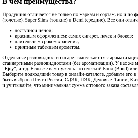
В чем преимущества?
Продукция отличается не только по маркам и сортам, но и по ф
(толстые), Super Slims (тонкие) и Demi (средние). Все они отли
доступной ценой;
красивым оформлением: самих сигарет, пачек и блоков;
длительным сроком хранения;
приятным табачным ароматом.
Отдельные разновидности сигарет выпускаются с ароматизацией:
стандартными разновидностями (без ароматизации). У нас же мож
“Ejoy”, и т.д. Если же вам нужен классический Бонд (Bond) ил
Выберите подходящий товар в онлайн-каталоге, добавьте его в 
быть выбрана Почта России, СДЭК, ПЭК, Деловые Линии, Кит,
и учитывайте, что минимальная сумма оптового заказа составля