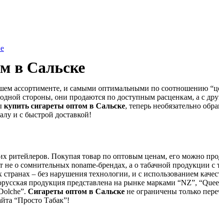
не
ом в
Сальске
йшем ассортименте, и самыми оптимальными по соотношению “це
одной стороны, они продаются по доступным расценкам, а с др
ы
купить сигареты оптом в
Сальске
, теперь необязательно об
алу и с быстрой доставкой!
их ритейлеров. Покупая товар по оптовым ценам, его можно прод
не о сомнительных noname-брендах, а о табачной продукции с так
х странах – без нарушения технологии, и с использованием качес
Белорусская продукция представлена на рынке марками “NZ”, “Queen
“Dolche”.
Сигареты оптом в
Сальске
не ограничены только пере
айта “Просто Табак”!