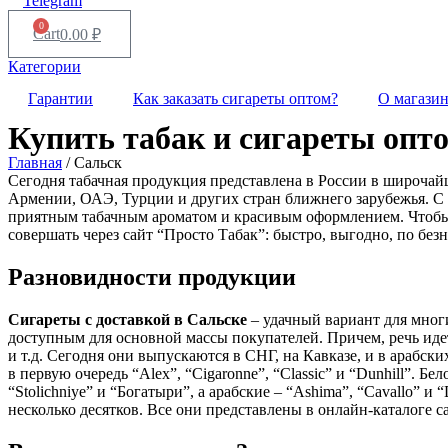
Telegram
0
Cart
0.00
₽
Категории
Гарантии
Как заказать сигареты оптом?
О магази
Купить табак и сигареты опт
Главная
/ Сальск
Сегодня табачная продукция представлена в России в широча
Армении, ОАЭ, Турции и других стран ближнего зарубежья. С 
приятным табачным ароматом и красивым оформлением. Чтоб
совершать через сайт “Просто Табак”: быстро, выгодно, по безн
Разновидности продукции
Сигареты с доставкой в
Сальске
– удачный вариант для мног
доступным для основной массы покупателей. Причем, речь идет 
и т.д. Сегодня они выпускаются в СНГ, на Кавказе, и в арабски
в первую очередь “Alex”, “Cigaronne”, “Classic” и “Dunhill”. 
“Stolichniye” и “Богатыри”, а арабские – “Ashima”, “Cavallo” и 
несколько десятков. Все они представлены в онлайн-каталоге с