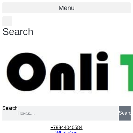
Menu
Search
Search
Searc
+79944040584
WhatsApp