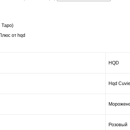
 Таро)
Плюс от hqd
HQD
Hqd Cuvie
Морожен
Розовый