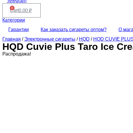
Telegram
0
Cart
0.00
₽
Категории
Гарантии
Как заказать сигареты оптом?
О маг
Главная
/
Электронные сигареты
/
HQD
/
HQD CUVIE PLU
HQD Cuvie Plus Taro Ice C
Распродажа!