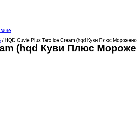
азине
S
/ HQD Cuvie Plus Taro Ice Cream (hqd Куви Плюс Морожено
ream (hqd Куви Плюс Мороже