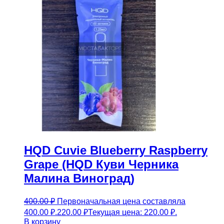
HQD Cuvie Blueberry Raspberry
Grape (HQD Куви Черника
Малина Виноград)
400.00
₽
Первоначальная цена составляла
400.00 ₽.
220.00
₽
Текущая цена: 220.00 ₽.
В корзину