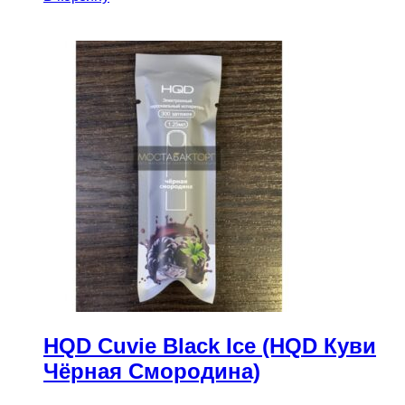
HQD Cuvie Black Ice (HQD Куви
Чёрная Смородина)