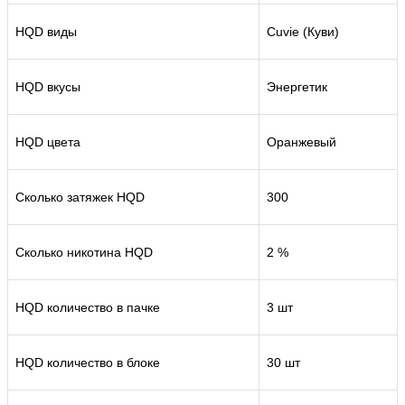
HQD виды
Cuvie (Куви)
HQD вкусы
Энергетик
HQD цвета
Оранжевый
Сколько затяжек HQD
300
Сколько никотина HQD
2 %
HQD количество в пачке
3 шт
HQD количество в блоке
30 шт