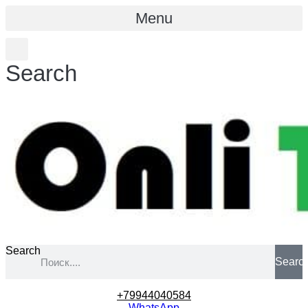
Menu
Search
Search
Searc
+79944040584
WhatsApp