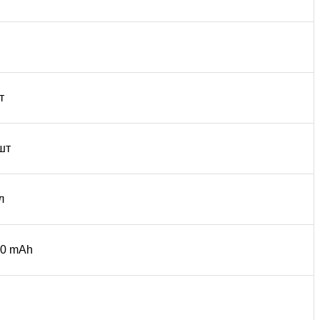
т
шт
л
50 mAh