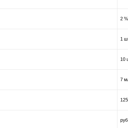
2 %
1 ш
10 
7 м
12
руб