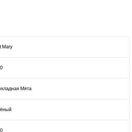
t Mary
0
хладная Мята
лёный
0