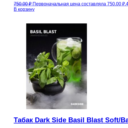
750.00
₽
Первоначальная цена составляла 750.00 ₽.
В корзину
Табак Dark Side Basil Blast Soft/