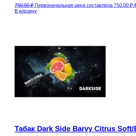
750.00
₽
Первоначальная цена составляла 750.00 ₽.
В корзину
Табак Dark Side Barvy Citrus Soft