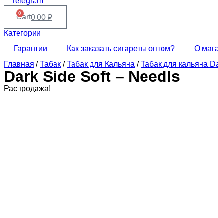
Telegram
0
Cart
0.00
₽
Категории
Гарантии
Как заказать сигареты оптом?
О маг
Главная
/
Табак
/
Табак для Кальяна
/
Табак для кальяна Da
Dark Side Soft – Needls
Распродажа!