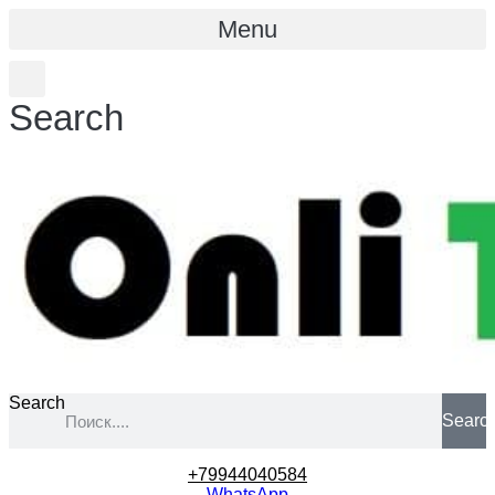
Menu
Search
Search
Searc
+79944040584
WhatsApp