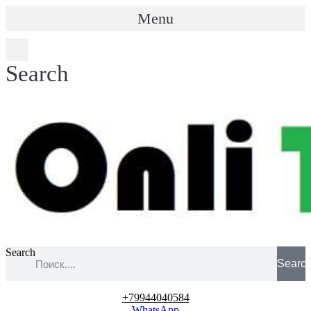
Menu
Search
Search
Searc
+79944040584
WhatsApp