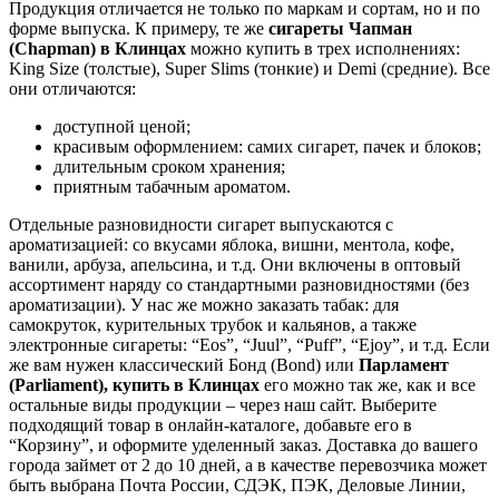
Продукция отличается не только по маркам и сортам, но и по
форме выпуска. К примеру, те же
сигареты Чапман
(Chapman) в
Клинцах
можно купить в трех исполнениях:
King Size (толстые), Super Slims (тонкие) и Demi (средние). Все
они отличаются:
доступной ценой;
красивым оформлением: самих сигарет, пачек и блоков;
длительным сроком хранения;
приятным табачным ароматом.
Отдельные разновидности сигарет выпускаются с
ароматизацией: со вкусами яблока, вишни, ментола, кофе,
ванили, арбуза, апельсина, и т.д. Они включены в оптовый
ассортимент наряду со стандартными разновидностями (без
ароматизации). У нас же можно заказать табак: для
самокруток, курительных трубок и кальянов, а также
электронные сигареты: “Eos”, “Juul”, “Puff”, “Ejoy”, и т.д. Если
же вам нужен классический Бонд (Bond) или
Парламент
(Parliament), купить в
Клинцах
его можно так же, как и все
остальные виды продукции – через наш сайт. Выберите
подходящий товар в онлайн-каталоге, добавьте его в
“Корзину”, и оформите уделенный заказ. Доставка до вашего
города займет от 2 до 10 дней, а в качестве перевозчика может
быть выбрана Почта России, СДЭК, ПЭК, Деловые Линии,