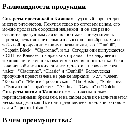
Разновидности продукции
Сигареты с доставкой в
Клинцах
– удачный вариант для
многих ритейлеров. Покупая товар по оптовым ценам, его
можно продавать с хорошей наценкой, и он все равно
останется доступным для основной массы покупателей.
Причем, речь идет не о сомнительных noname-брендах, а о
табачной продукции с такими названиями, как “Dunhill”,
“Captain Black”, “Cigaronne”, и т.д. Сегодня они выпускаются
в СНГ, на Кавказе, и в арабских странах – без нарушения
технологии, и с использованием качественного табака. Если
говорить об армянских сигаретах, то это в первую очередь
“Alex”, “Cigaronne”, “Classic” и “Dunhill”. Белорусская
продукция представлена на рынке марками “NZ”, “Queen”,
“Корона” и “Минск”, российская – “The Bristol”, “Stolichniye”
и “Богатыри”, а арабские – “Ashima”, “Cavallo” и “Dolche”.
Сигареты оптом в
Клинцах
не ограничены только
перечисленными брендами, и на самом деле их насчитывается
несколько десятков. Все они представлены в онлайн-каталоге
сайта “Просто Табак”!
В чем преимущества?