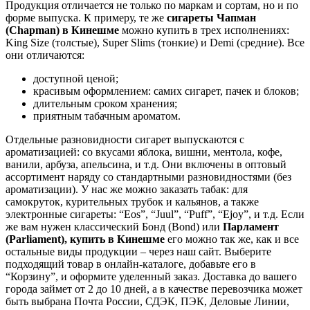
Продукция отличается не только по маркам и сортам, но и по
форме выпуска. К примеру, те же
сигареты Чапман
(Chapman) в
Кинешме
можно купить в трех исполнениях:
King Size (толстые), Super Slims (тонкие) и Demi (средние). Все
они отличаются:
доступной ценой;
красивым оформлением: самих сигарет, пачек и блоков;
длительным сроком хранения;
приятным табачным ароматом.
Отдельные разновидности сигарет выпускаются с
ароматизацией: со вкусами яблока, вишни, ментола, кофе,
ванили, арбуза, апельсина, и т.д. Они включены в оптовый
ассортимент наряду со стандартными разновидностями (без
ароматизации). У нас же можно заказать табак: для
самокруток, курительных трубок и кальянов, а также
электронные сигареты: “Eos”, “Juul”, “Puff”, “Ejoy”, и т.д. Если
же вам нужен классический Бонд (Bond) или
Парламент
(Parliament), купить в
Кинешме
его можно так же, как и все
остальные виды продукции – через наш сайт. Выберите
подходящий товар в онлайн-каталоге, добавьте его в
“Корзину”, и оформите уделенный заказ. Доставка до вашего
города займет от 2 до 10 дней, а в качестве перевозчика может
быть выбрана Почта России, СДЭК, ПЭК, Деловые Линии,