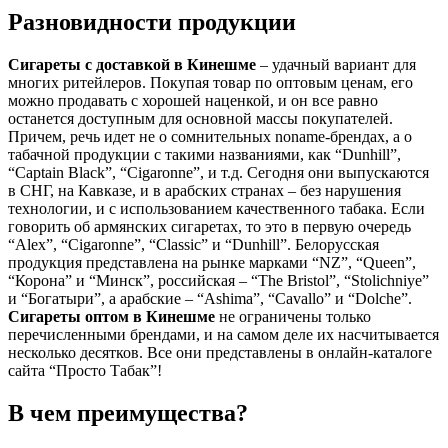
Разновидности продукции
Сигареты с доставкой в
Кинешме
– удачный вариант для
многих ритейлеров. Покупая товар по оптовым ценам, его
можно продавать с хорошей наценкой, и он все равно
останется доступным для основной массы покупателей.
Причем, речь идет не о сомнительных noname-брендах, а о
табачной продукции с такими названиями, как “Dunhill”,
“Captain Black”, “Cigaronne”, и т.д. Сегодня они выпускаются
в СНГ, на Кавказе, и в арабских странах – без нарушения
технологии, и с использованием качественного табака. Если
говорить об армянских сигаретах, то это в первую очередь
“Alex”, “Cigaronne”, “Classic” и “Dunhill”. Белорусская
продукция представлена на рынке марками “NZ”, “Queen”,
“Корона” и “Минск”, российская – “The Bristol”, “Stolichniye”
и “Богатыри”, а арабские – “Ashima”, “Cavallo” и “Dolche”.
Сигареты оптом в
Кинешме
не ограничены только
перечисленными брендами, и на самом деле их насчитывается
несколько десятков. Все они представлены в онлайн-каталоге
сайта “Просто Табак”!
В чем преимущества?