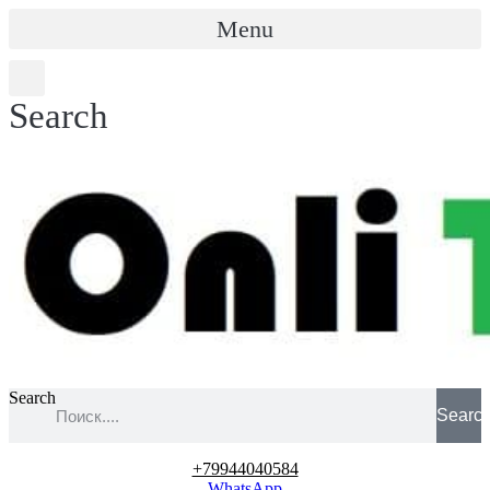
Menu
Search
Search
Searc
+79944040584
WhatsApp