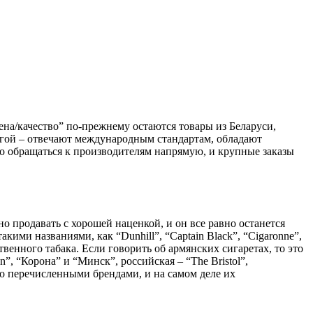
на/качество” по-прежнему остаются товары из Беларуси,
угой – отвечают международным стандартам, обладают
но обращаться к производителям напрямую, и крупные заказы
о продавать с хорошей наценкой, и он все равно останется
ими названиями, как “Dunhill”, “Captain Black”, “Cigaronne”,
твенного табака. Если говорить об армянских сигаретах, то это
”, “Корона” и “Минск”, российская – “The Bristol”,
о перечисленными брендами, и на самом деле их