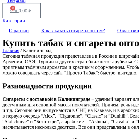
Telegram
0
Cart
0.00
₽
Категории
Гарантии
Как заказать сигареты оптом?
О магази
Купить табак и сигареты опт
Главная
/ Калининград
Сегодня табачная продукция представлена в России в широча
Армении, ОАЭ, Турции и других стран ближнего зарубежья. С 
приятным табачным ароматом и красивым оформлением. Чтоб
можно совершать через сайт “Просто Табак”: быстро, выгодно, 
Разновидности продукции
Сигареты с доставкой в
Калининграде
– удачный вариант дл
доступным для основной массы покупателей. Причем, речь идет 
и т.д. Сегодня они выпускаются в СНГ, на Кавказе, и в арабски
в первую очередь “Alex”, “Cigaronne”, “Classic” и “Dunhill”. 
“Stolichniye” и “Богатыри”, а арабские – “Ashima”, “Cavallo” и 
насчитывается несколько десятков. Все они представлены в онл