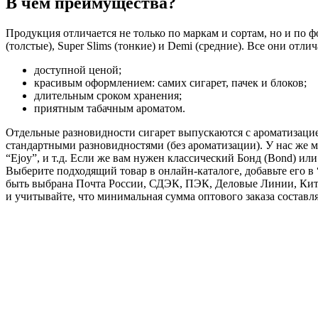
В чем преимущества?
Продукция отличается не только по маркам и сортам, но и по ф
(толстые), Super Slims (тонкие) и Demi (средние). Все они отли
доступной ценой;
красивым оформлением: самих сигарет, пачек и блоков;
длительным сроком хранения;
приятным табачным ароматом.
Отдельные разновидности сигарет выпускаются с ароматизацией:
стандартными разновидностями (без ароматизации). У нас же мож
“Ejoy”, и т.д. Если же вам нужен классический Бонд (Bond) ил
Выберите подходящий товар в онлайн-каталоге, добавьте его в 
быть выбрана Почта России, СДЭК, ПЭК, Деловые Линии, Кит,
и учитывайте, что минимальная сумма оптового заказа составля