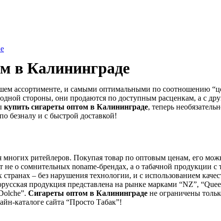
не
ом в
Калининграде
йшем ассортименте, и самыми оптимальными по соотношению “це
одной стороны, они продаются по доступным расценкам, а с др
ы
купить сигареты оптом в
Калининграде
, теперь необязатель
по безналу и с быстрой доставкой!
я многих ритейлеров. Покупая товар по оптовым ценам, его можн
не о сомнительных noname-брендах, а о табачной продукции с так
х странах – без нарушения технологии, и с использованием качес
Белорусская продукция представлена на рынке марками “NZ”, “Queen
“Dolche”.
Сигареты оптом в
Калининграде
не ограничены тольк
айн-каталоге сайта “Просто Табак”!