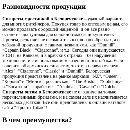
Разновидности продукции
Сигареты с доставкой в
Белореченске
– удачный вариант
для многих ритейлеров. Покупая товар по оптовым ценам, его
можно продавать с хорошей наценкой, и он все равно
останется доступным для основной массы покупателей.
Причем, речь идет не о сомнительных noname-брендах, а о
табачной продукции с такими названиями, как “Dunhill”,
“Captain Black”, “Cigaronne”, и т.д. Сегодня они выпускаются
в СНГ, на Кавказе, и в арабских странах – без нарушения
технологии, и с использованием качественного табака. Если
говорить об армянских сигаретах, то это в первую очередь
“Alex”, “Cigaronne”, “Classic” и “Dunhill”. Белорусская
продукция представлена на рынке марками “NZ”, “Queen”,
“Корона” и “Минск”, российская – “The Bristol”, “Stolichniye”
и “Богатыри”, а арабские – “Ashima”, “Cavallo” и “Dolche”.
Сигареты оптом в
Белореченске
не ограничены только
перечисленными брендами, и на самом деле их насчитывается
несколько десятков. Все они представлены в онлайн-каталоге
сайта “Просто Табак”!
В чем преимущества?