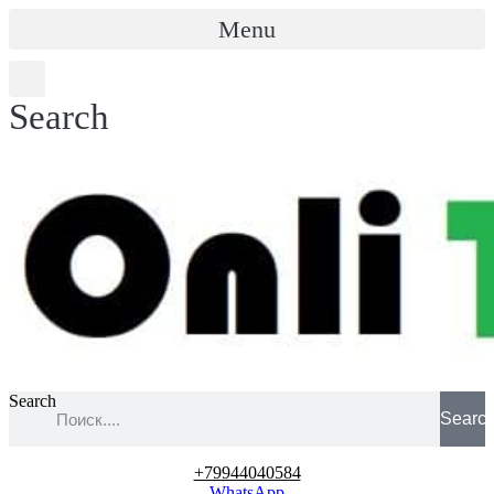
Menu
Search
Search
Searc
+79944040584
WhatsApp