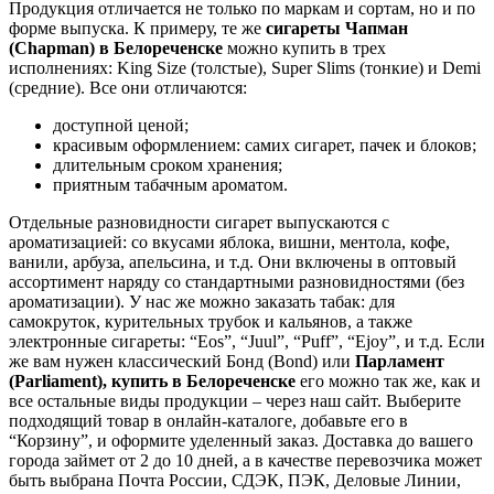
Продукция отличается не только по маркам и сортам, но и по
форме выпуска. К примеру, те же
сигареты Чапман
(Chapman) в
Белореченске
можно купить в трех
исполнениях: King Size (толстые), Super Slims (тонкие) и Demi
(средние). Все они отличаются:
доступной ценой;
красивым оформлением: самих сигарет, пачек и блоков;
длительным сроком хранения;
приятным табачным ароматом.
Отдельные разновидности сигарет выпускаются с
ароматизацией: со вкусами яблока, вишни, ментола, кофе,
ванили, арбуза, апельсина, и т.д. Они включены в оптовый
ассортимент наряду со стандартными разновидностями (без
ароматизации). У нас же можно заказать табак: для
самокруток, курительных трубок и кальянов, а также
электронные сигареты: “Eos”, “Juul”, “Puff”, “Ejoy”, и т.д. Если
же вам нужен классический Бонд (Bond) или
Парламент
(Parliament), купить в
Белореченске
его можно так же, как и
все остальные виды продукции – через наш сайт. Выберите
подходящий товар в онлайн-каталоге, добавьте его в
“Корзину”, и оформите уделенный заказ. Доставка до вашего
города займет от 2 до 10 дней, а в качестве перевозчика может
быть выбрана Почта России, СДЭК, ПЭК, Деловые Линии,